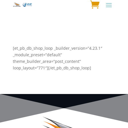
[et_pb_db_shop_loop _builder_version=”4.23.1″
_module_preset=”default”
theme_builder_area=”post_content”
loop_layout=”771″][/et_pb_db_shop_loop]